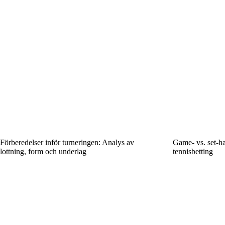
Förberedelser inför turneringen: Analys av
Game- vs. set-ha
lottning, form och underlag
tennisbetting