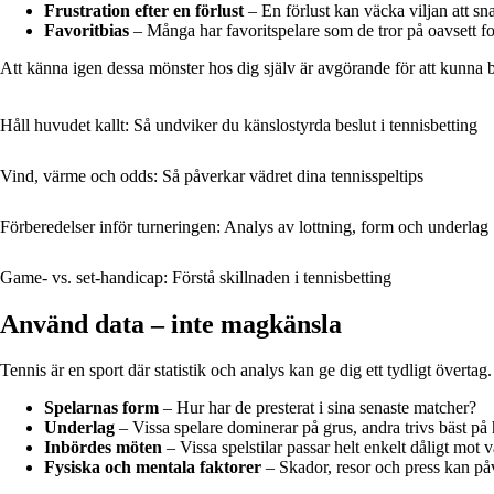
Frustration efter en förlust
– En förlust kan väcka viljan att sna
Favoritbias
– Många har favoritspelare som de tror på oavsett fo
Att känna igen dessa mönster hos dig själv är avgörande för att kunna 
Håll huvudet kallt: Så undviker du känslostyrda beslut i tennisbetting
Vind, värme och odds: Så påverkar vädret dina tennisspeltips
Förberedelser inför turneringen: Analys av lottning, form och underlag
Game- vs. set-handicap: Förstå skillnaden i tennisbetting
Använd data – inte magkänsla
Tennis är en sport där statistik och analys kan ge dig ett tydligt övertag. I
Spelarnas form
– Hur har de presterat i sina senaste matcher?
Underlag
– Vissa spelare dominerar på grus, andra trivs bäst på 
Inbördes möten
– Vissa spelstilar passar helt enkelt dåligt mot 
Fysiska och mentala faktorer
– Skador, resor och press kan på