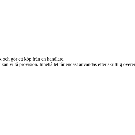
k och gör ett köp från en handlare.
kan vi få provision. Innehållet får endast användas efter skriftlig öve