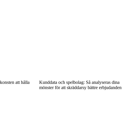
 konsten att hålla
Kunddata och spelbolag: Så analyseras dina
mönster för att skräddarsy bättre erbjudanden