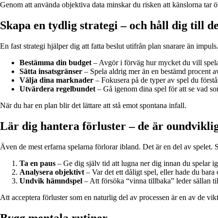
Genom att använda objektiva data minskar du risken att känslorna tar 
Skapa en tydlig strategi – och håll dig till d
En fast strategi hjälper dig att fatta beslut utifrån plan snarare än impuls
Bestämma din budget
– Avgör i förväg hur mycket du vill spela f
Sätta insatsgränser
– Spela aldrig mer än en bestämd procent av
Välja dina marknader
– Fokusera på de typer av spel du förstår
Utvärdera regelbundet
– Gå igenom dina spel för att se vad so
När du har en plan blir det lättare att stå emot spontana infall.
Lär dig hantera förluster – de är oundvikli
Även de mest erfarna spelarna förlorar ibland. Det är en del av spelet. S
Ta en paus
– Ge dig själv tid att lugna ner dig innan du spelar i
Analysera objektivt
– Var det ett dåligt spel, eller hade du bara 
Undvik hämndspel
– Att försöka “vinna tillbaka” leder sällan til
Att acceptera förluster som en naturlig del av processen är en av de vikt
Bygg mentala rutiner