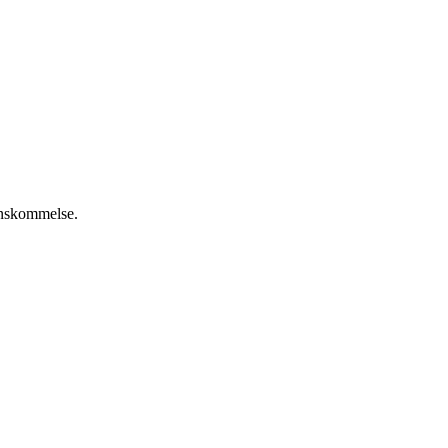
renskommelse.