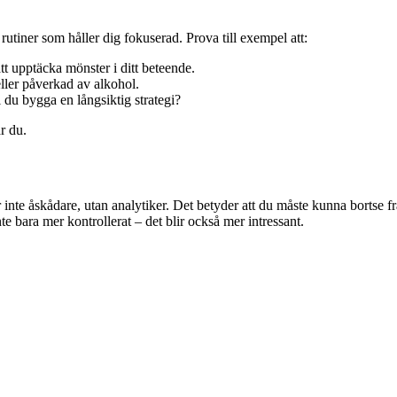
rutiner som håller dig fokuserad. Prova till exempel att:
att upptäcka mönster i ditt beteende.
eller påverkad av alkohol.
l du bygga en långsiktig strategi?
r du.
r inte åskådare, utan analytiker. Det betyder att du måste kunna bortse f
inte bara mer kontrollerat – det blir också mer intressant.