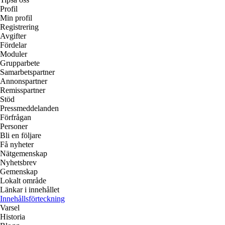
Profil
Min profil
Registrering
Avgifter
Fördelar
Moduler
Grupparbete
Samarbetspartner
Annonspartner
Remisspartner
Stöd
Pressmeddelanden
Förfrågan
Personer
Bli en följare
Få nyheter
Nätgemenskap
Nyhetsbrev
Gemenskap
Lokalt område
Länkar i innehållet
Innehållsförteckning
Varsel
Historia