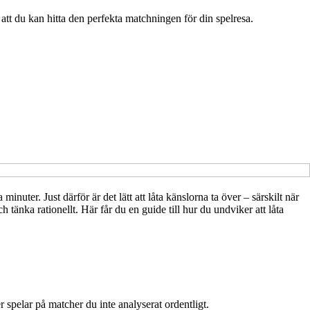
att du kan hitta den perfekta matchningen för din spelresa.
ter. Just därför är det lätt att låta känslorna ta över – särskilt när
 tänka rationellt. Här får du en guide till hur du undviker att låta
er spelar på matcher du inte analyserat ordentligt.