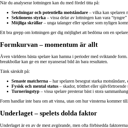
När du analyserar lottningen kan du med fördel titta på:
Seedningar och potentiella motståndare
– vilka kan spelaren m
Sektionens styrka
– vissa delar av lottningen kan vara “tyngre”
Möjliga skrällar
– unga talanger eller spelare som nyligen kommi
Ett bra grepp om lottningen ger dig möjlighet att bedöma om en spelare re
Formkurvan – momentum är allt
Även världens bästa spelare kan hamna i perioder med sviktande form. Dä
breakbollar kan ge en mer nyanserad bild än bara resultaten.
Tänk särskilt på:
Senaste matcherna
– har spelaren besegrat starka motståndare, 
Fysisk och mental status
– skador, trötthet eller självförtroende 
Turneringstyp
– vissa spelare presterar bäst i stora sammanhang
Form handlar inte bara om att vinna, utan om hur vinsterna kommer til
Underlaget – spelets dolda faktor
Underlaget är en av de mest avgörande, men ofta förbisedda faktorerna i t