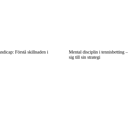
ndicap: Förstå skillnaden i
Mental disciplin i tennisbetting –
sig till sin strategi