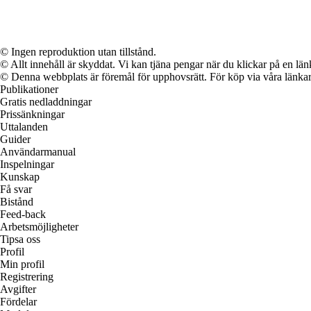
© Ingen reproduktion utan tillstånd.
© Allt innehåll är skyddat. Vi kan tjäna pengar när du klickar på en län
© Denna webbplats är föremål för upphovsrätt. För köp via våra länkar 
Publikationer
Gratis nedladdningar
Prissänkningar
Uttalanden
Guider
Användarmanual
Inspelningar
Kunskap
Få svar
Bistånd
Feed-back
Arbetsmöjligheter
Tipsa oss
Profil
Min profil
Registrering
Avgifter
Fördelar