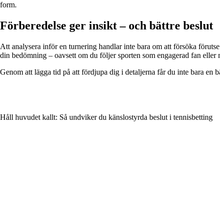
form.
Förberedelse ger insikt – och bättre beslut
Att analysera inför en turnering handlar inte bara om att försöka föruts
din bedömning – oavsett om du följer sporten som engagerad fan eller m
Genom att lägga tid på att fördjupa dig i detaljerna får du inte bara en b
Håll huvudet kallt: Så undviker du känslostyrda beslut i tennisbetting