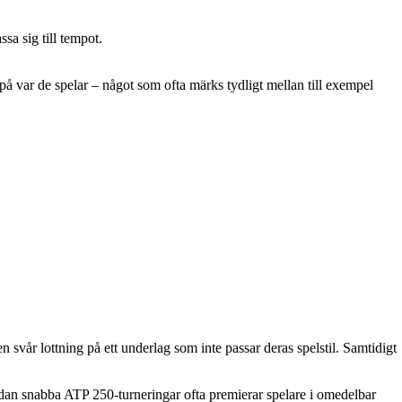
a sig till tempot.
 på var de spelar – något som ofta märks tydligt mellan till exempel
svår lottning på ett underlag som inte passar deras spelstil. Samtidigt
medan snabba ATP 250-turneringar ofta premierar spelare i omedelbar