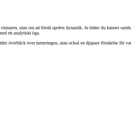
e vinnaren, utan om att förstå spelets dynamik. Ju bättre du känner samb
ed ett analytiskt öga.
ättre överblick över turneringen, utan också en djupare förståelse för var