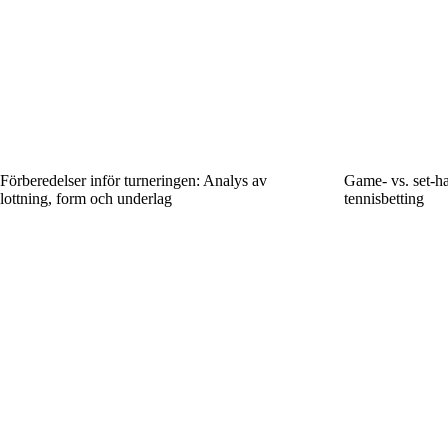
Förberedelser inför turneringen: Analys av
Game- vs. set-ha
lottning, form och underlag
tennisbetting