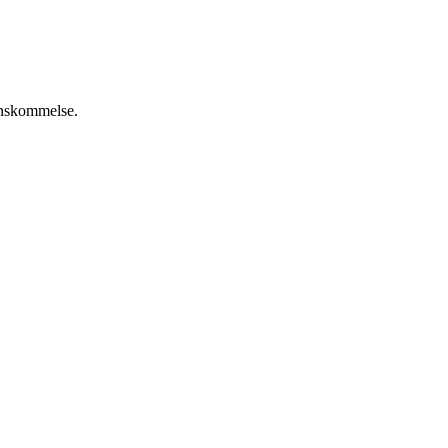
renskommelse.