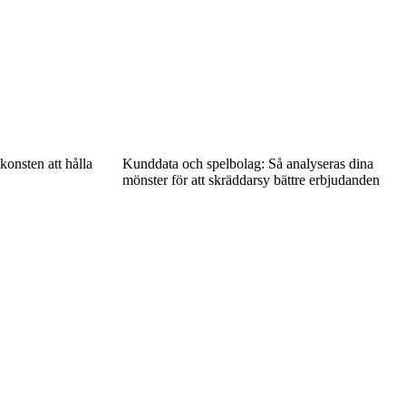
 konsten att hålla
Kunddata och spelbolag: Så analyseras dina
mönster för att skräddarsy bättre erbjudanden