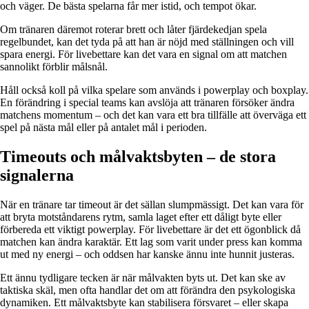
och väger. De bästa spelarna får mer istid, och tempot ökar.
Om tränaren däremot roterar brett och låter fjärdekedjan spela
regelbundet, kan det tyda på att han är nöjd med ställningen och vill
spara energi. För livebettare kan det vara en signal om att matchen
sannolikt förblir målsnål.
Håll också koll på vilka spelare som används i powerplay och boxplay.
En förändring i special teams kan avslöja att tränaren försöker ändra
matchens momentum – och det kan vara ett bra tillfälle att överväga ett
spel på nästa mål eller på antalet mål i perioden.
Timeouts och målvaktsbyten – de stora
signalerna
När en tränare tar timeout är det sällan slumpmässigt. Det kan vara för
att bryta motståndarens rytm, samla laget efter ett dåligt byte eller
förbereda ett viktigt powerplay. För livebettare är det ett ögonblick då
matchen kan ändra karaktär. Ett lag som varit under press kan komma
ut med ny energi – och oddsen har kanske ännu inte hunnit justeras.
Ett ännu tydligare tecken är när målvakten byts ut. Det kan ske av
taktiska skäl, men ofta handlar det om att förändra den psykologiska
dynamiken. Ett målvaktsbyte kan stabilisera försvaret – eller skapa