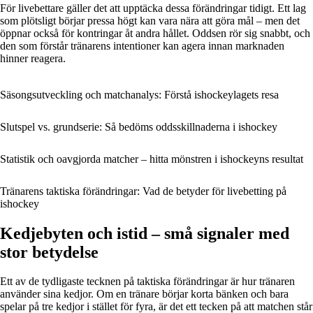
För livebettare gäller det att upptäcka dessa förändringar tidigt. Ett lag
som plötsligt börjar pressa högt kan vara nära att göra mål – men det
öppnar också för kontringar åt andra hållet. Oddsen rör sig snabbt, och
den som förstår tränarens intentioner kan agera innan marknaden
hinner reagera.
Säsongsutveckling och matchanalys: Förstå ishockeylagets resa
Slutspel vs. grundserie: Så bedöms oddsskillnaderna i ishockey
Statistik och oavgjorda matcher – hitta mönstren i ishockeyns resultat
Tränarens taktiska förändringar: Vad de betyder för livebetting på
ishockey
Kedjebyten och istid – små signaler med
stor betydelse
Ett av de tydligaste tecknen på taktiska förändringar är hur tränaren
använder sina kedjor. Om en tränare börjar korta bänken och bara
spelar på tre kedjor i stället för fyra, är det ett tecken på att matchen står