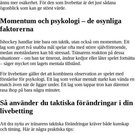
ännu mer osäkerhet. För den som livebettar är det just sådana
ögonblick som kan ge störst värde.
Momentum och psykologi – de osynliga
faktorerna
Ishockey handlar inte bara om taktik, utan också om momentum. Ett
lag som gjort två snabba mål spelar ofta med större självförtroende,
medan motståndaren kan bli stressad. Tränarens reaktion på dessa
situationer – om han tar timeout, ändrar kedjor eller låter spelet fortsätta
– säger mycket om lagets mentala tillstånd.
För livebettare gäller det att kombinera observation av spelet med
förståelse för psykologi. Ett lag som verkar mentalt starkt kan vända en
match även när de ligger under. Ett lag som tappar tron kan däremot
rasa ihop på bara några minuter.
Så använder du taktiska förändringar i din
livebetting
Att dra nytta av tränarens taktiska förändringar kräver både kunskap
och timing. Här är några praktiska tips: