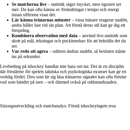
Se matcherna live
– statistik säger mycket, men ögonen ser
mer. Du kan ofta känna av förändringar i tempo och energi
innan siffrorna visar det.
Lär känna tränarnas mönster
– vissa tränare reagerar snabbt,
andra håller fast vid sin plan. Att förstå deras stil kan ge dig ett
försprång.
Kombinera observation med data
– använd live-statistik som
skott på mål, tekningar och puckinnehav för att bekräfta det du
ser.
Var redo att agera
– oddsen ändras snabbt, så besluten måste
tas på sekunder.
Livebetting på ishockey handlar inte bara om tur. Det är en disciplin
där förståelse för spelets taktiska och psykologiska nyanser kan ge en
verklig fördel. Den som lär sig läsa tränarens signaler kan ofta förutse
vad som händer på isen – och därmed också på oddsmarknaden.
Säsongsutveckling och matchanalys: Förstå ishockeylagets resa