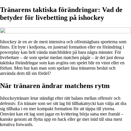
Tränarens taktiska förändringar: Vad de
betyder för livebetting på ishockey
Ishockey är en av de mest intensiva och oförutsägbara sporterna som
finns. Ett byte i kedjorna, en justerad formation eller en förändring i
powerplay kan helt vända matchbilden på bara några minuter. För
livebettare – de som spelar medan matchen pågår – är det just dessa
taktiska förändringar som kan avgöra om spelet blir en vinst eller en
förlust. Men hur kan man som spelare läsa tränarens beslut och
använda dem till sin fördel?
När tränaren ändrar matchens rytm
Ishockeytränare letar ständigt efter rätt balans mellan offensiv och
defensiv. En tränare som ser sitt lag bli tillbakatryckt kan välja att dra
sig tillbaka i en mer kompakt formation för att täppa till ytorna.
Omvänt kan ett lag som jagar en kvittering börja satsa mer framåt –
kanske genom att flytta upp en back eller ge mer istid till sina mest
kreativa forwards.