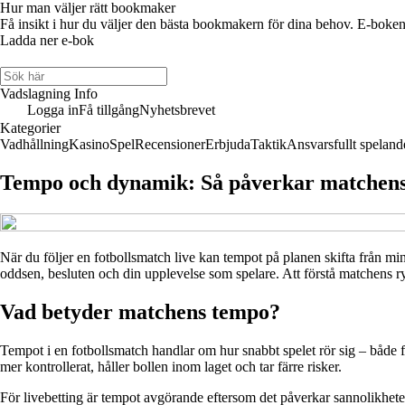
Hur man väljer rätt bookmaker
Få insikt i hur du väljer den bästa bookmakern för dina behov. E-boken
Ladda ner e-bok
Vadslagning Info
Logga in
Få tillgång
Nyhetsbrevet
Kategorier
Vadhållning
Kasino
Spel
Recensioner
Erbjuda
Taktik
Ansvarsfullt speland
Tempo och dynamik: Så påverkar matchens 
När du följer en fotbollsmatch live kan tempot på planen skifta från min
oddsen, besluten och din upplevelse som spelare. Att förstå matchens ryt
Vad betyder matchens tempo?
Tempot i en fotbollsmatch handlar om hur snabbt spelet rör sig – både fy
mer kontrollerat, håller bollen inom laget och tar färre risker.
För livebetting är tempot avgörande eftersom det påverkar sannolikheten