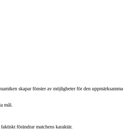
 i dynamiken skapar fönster av möjligheter för den uppmärksamma
ta mål.
 faktiskt förändrar matchens karaktär.