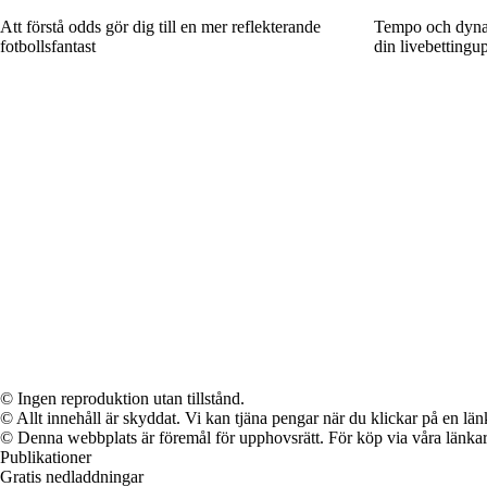
Att förstå odds gör dig till en mer reflekterande
Tempo och dyna
fotbollsfantast
din livebettingu
© Ingen reproduktion utan tillstånd.
© Allt innehåll är skyddat. Vi kan tjäna pengar när du klickar på en län
© Denna webbplats är föremål för upphovsrätt. För köp via våra länkar 
Publikationer
Gratis nedladdningar