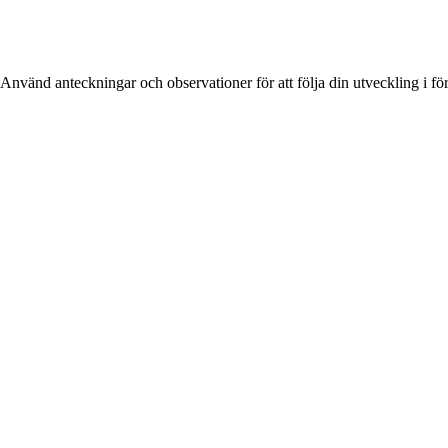
Använd anteckningar och observationer för att följa din utveckling i för