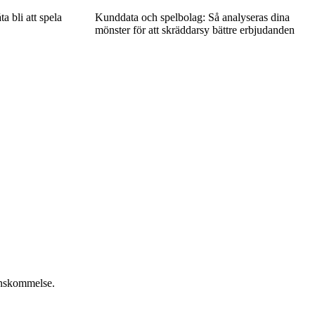
a bli att spela
Kunddata och spelbolag: Så analyseras dina
mönster för att skräddarsy bättre erbjudanden
renskommelse.