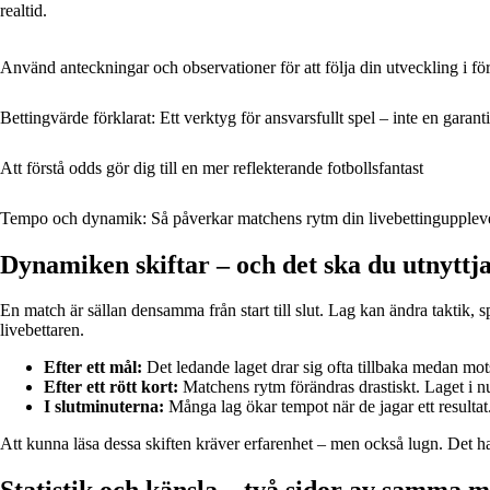
realtid.
Använd anteckningar och observationer för att följa din utveckling i för
Bettingvärde förklarat: Ett verktyg för ansvarsfullt spel – inte en garanti
Att förstå odds gör dig till en mer reflekterande fotbollsfantast
Tempo och dynamik: Så påverkar matchens rytm din livebettingupplev
Dynamiken skiftar – och det ska du utnyttj
En match är sällan densamma från start till slut. Lag kan ändra taktik,
livebettaren.
Efter ett mål:
Det ledande laget drar sig ofta tillbaka medan mot
Efter ett rött kort:
Matchens rytm förändras drastiskt. Laget i nu
I slutminuterna:
Många lag ökar tempot när de jagar ett resultat. 
Att kunna läsa dessa skiften kräver erfarenhet – men också lugn. Det ha