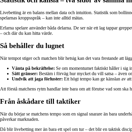
Statistik och känsla – två sidor av samma 
Livebetting är en balans mellan data och intuition. Statistik som bolli
spelarnas kroppsspråk – kan inte alltid mätas.
Erfarna spelare använder båda delarna. De ser när ett lag tappar greppet 
– och där du kan hitta värde.
Så behåller du lugnet
När tempot stiger och matchen blir hetsig kan det vara frestande att lägg
Vänta på bekräftelse:
Se om momentumet faktiskt håller i sig i
Sätt gränser:
Bestäm i förväg hur mycket du vill satsa – även o
Undvik att jaga förluster:
Ett högt tempo kan ge känslan av att 
Att förstå matchens rytm handlar inte bara om att förutse vad som ska h
Från åskådare till taktiker
När du börjar se matchens tempo som en signal snarare än bara underhå
påverkar marknaden.
Då blir livebetting mer än bara ett spel om tur – det blir en taktisk dis