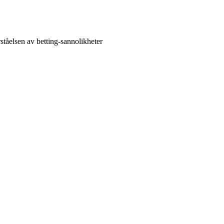
ståelsen av betting-sannolikheter