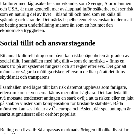
I kulturer med låg osäkerhetsundvikande, som Sverige, Storbritannien
och USA, är man generellt mer avslappnad inför osäkerhet och ser risk
som en naturlig del av livet – ibland till och med som en källa till
spänning och lärande. Det märks i spelbeteendet: svenskar tenderar att
se betting som underhållning snarare än som ett hot mot den
ekonomiska tryggheten.
Social tillit och ansvarstagande
Ett annat kulturellt drag som påverkar riskbenägenheten är graden av
social tillit. I samhällen med hög tillit – som de nordiska – finns en
stark tro på att systemet fungerar och att regler efterlevs. Det gör att
människor vågar ta måttliga risker, eftersom de litar på att det finns
skyddsnät och transparens.
I samhällen med lägre tillit kan risk däremot upplevas som farligare,
eftersom konsekvenserna känns mer oförutsägbara. Det kan leda till
två motsatta tendenser: antingen en stark ovilja att ta risker, eller en jakt
på snabba vinster som kompensation för bristande stabilitet. Båda
mönstren kan ses i delar av Östeuropa och Asien, där spel antingen är
starkt stigmatiserat eller oerhört populärt.
Betting och livsstil: Så anpassas marknadsföringen till olika livsstilar