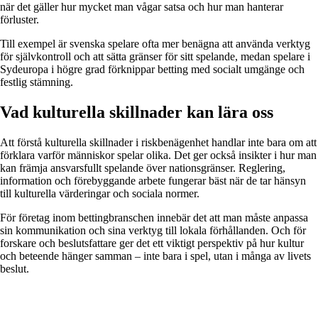
när det gäller hur mycket man vågar satsa och hur man hanterar
förluster.
Till exempel är svenska spelare ofta mer benägna att använda verktyg
för självkontroll och att sätta gränser för sitt spelande, medan spelare i
Sydeuropa i högre grad förknippar betting med socialt umgänge och
festlig stämning.
Vad kulturella skillnader kan lära oss
Att förstå kulturella skillnader i riskbenägenhet handlar inte bara om att
förklara varför människor spelar olika. Det ger också insikter i hur man
kan främja ansvarsfullt spelande över nationsgränser. Reglering,
information och förebyggande arbete fungerar bäst när de tar hänsyn
till kulturella värderingar och sociala normer.
För företag inom bettingbranschen innebär det att man måste anpassa
sin kommunikation och sina verktyg till lokala förhållanden. Och för
forskare och beslutsfattare ger det ett viktigt perspektiv på hur kultur
och beteende hänger samman – inte bara i spel, utan i många av livets
beslut.