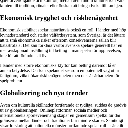
självförverkligande och kontroll, medan den i andra kulturer kan vara
knuten till tradition, ritualer eller önskan att bringa lycka till familjen.
Ekonomisk trygghet och riskbenägenhet
Ekonomisk stabilitet spelar naturligtvis också en roll. I länder med hög
levnadsstandard och starka välfärdssystem, som Sverige, är det lättare
att ta små ekonomiska risker eftersom konsekvenserna sällan blir
katastrofala. Det kan förklara varför svenska spelare generellt har en
mer avslappnad inställning till betting – man spelar för upplevelsen,
inte för att förändra sitt liv.
I länder med större ekonomiska klyftor kan betting däremot få en
annan betydelse. Där kan spelandet ses som en potentiell väg ut ur
fattigdom, vilket ökar riskbenägenheten men också sårbarheten för
spelproblem.
Globalisering och nya trender
Även om kulturella skillnader fortfarande är tydliga, suddas de gradvis
ut av globaliseringen. Onlineplattformar, sociala medier och
internationella sportevenemang skapar en gemensam spelkultur där
gränserna mellan länder och traditioner blir mindre skarpa. Samtidigt
visar forskning att nationella mönster fortfarande spelar roll – särskilt