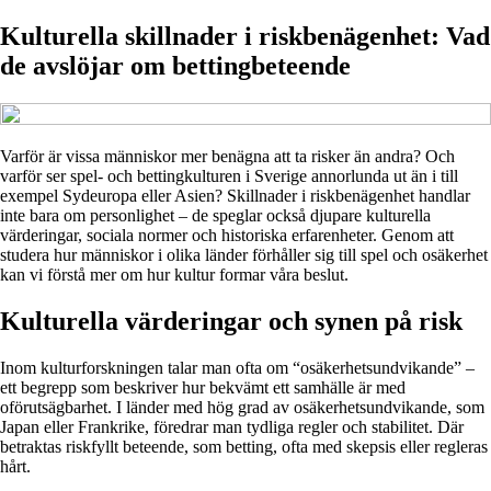
Kulturella skillnader i riskbenägenhet: Vad
de avslöjar om bettingbeteende
Varför är vissa människor mer benägna att ta risker än andra? Och
varför ser spel- och bettingkulturen i Sverige annorlunda ut än i till
exempel Sydeuropa eller Asien? Skillnader i riskbenägenhet handlar
inte bara om personlighet – de speglar också djupare kulturella
värderingar, sociala normer och historiska erfarenheter. Genom att
studera hur människor i olika länder förhåller sig till spel och osäkerhet
kan vi förstå mer om hur kultur formar våra beslut.
Kulturella värderingar och synen på risk
Inom kulturforskningen talar man ofta om “osäkerhetsundvikande” –
ett begrepp som beskriver hur bekvämt ett samhälle är med
oförutsägbarhet. I länder med hög grad av osäkerhetsundvikande, som
Japan eller Frankrike, föredrar man tydliga regler och stabilitet. Där
betraktas riskfyllt beteende, som betting, ofta med skepsis eller regleras
hårt.