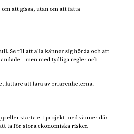
om att gissa, utan om att fatta
Se till att alla känner sig hörda och att
blandade – men med tydliga regler och
t lättare att lära av erfarenheterna.
pp eller starta ett projekt med vänner där
tt ta för stora ekonomiska risker.