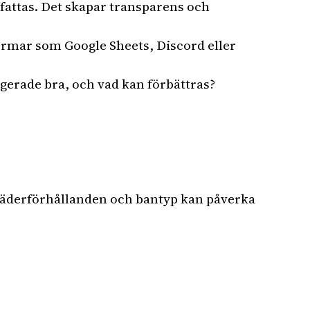
 fattas. Det skapar transparens och
rmar som Google Sheets, Discord eller
gerade bra, och vad kan förbättras?
ll väderförhållanden och bantyp kan påverka