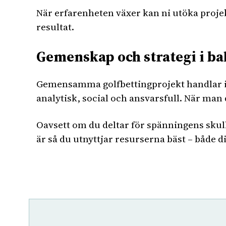
När erfarenheten växer kan ni utöka projek
resultat.
Gemenskap och strategi i ba
Gemensamma golfbettingprojekt handlar i g
analytisk, social och ansvarsfull. När man
Oavsett om du deltar för spänningens skull 
är så du utnyttjar resurserna bäst – både 