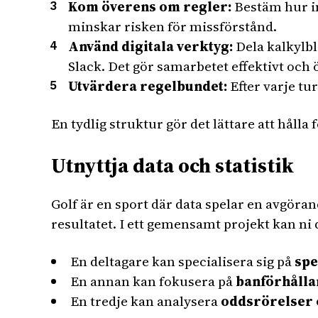
Kom överens om regler:
Bestäm hur in
minskar risken för missförstånd.
Använd digitala verktyg:
Dela kalkylb
Slack. Det gör samarbetet effektivt och 
Utvärdera regelbundet:
Efter varje tu
En tydlig struktur gör det lättare att hål
Utnyttja data och statistik
Golf är en sport där data spelar en avgöran
resultatet. I ett gemensamt projekt kan ni 
En deltagare kan specialisera sig på
spe
En annan kan fokusera på
banförhålla
En tredje kan analysera
oddsrörelser