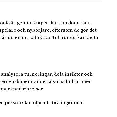
an också i gemenskaper där kunskap, data
spelare och nybörjare, eftersom de gör det
får du en introduktion till hur du kan delta
 analysera turneringar, dela insikter och
negemenskaper där deltagarna bidrar med
h marknadsrörelser.
en person ska följa alla tävlingar och