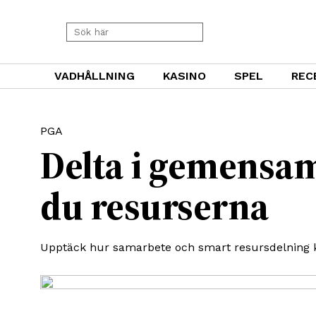
VADHÅLLNING
KASINO
SPEL
REC
PGA
Delta i gemensam
du resurserna
Upptäck hur samarbete och smart resursdelning kan 