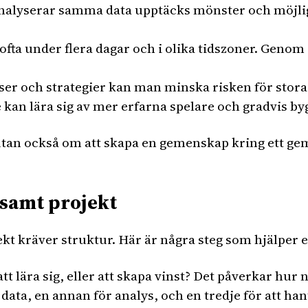
analyserar samma data upptäcks mönster och möjl
ofta under flera dagar och i olika tidszoner. Genom
er och strategier kan man minska risken för stora 
 kan lära sig av mer erfarna spelare och gradvis b
tan också om att skapa en gemenskap kring ett gem
nsamt projekt
t kräver struktur. Här är några steg som hjälper 
att lära sig, eller att skapa vinst? Det påverkar hur 
ata, en annan för analys, och en tredje för att ha